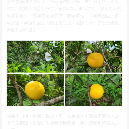
黃金果種植很多年了，因為海拔的關係，每年到了冬天因為
寒害，枝條大部分都死亡，第2年春天重新生長，導致每年的
果實都很少，去年在寒流前做了防寒處理，今年枝條因此得
以保留，果實也因此開始正常生長，超開心的，這是恩綝最
喜歡吃的水果之一。
因為不同棵，枝條的粗細，每一個果實大小都相差甚遠，山
上天氣稍涼，果實的生長時間比較長，有些個頭都超過600