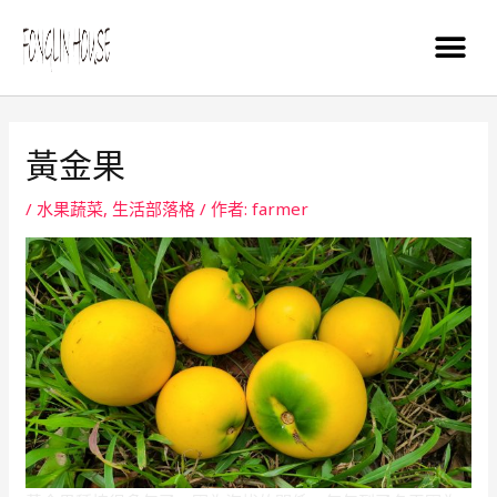
黃金果
/
水果蔬菜
,
生活部落格
/ 作者:
farmer